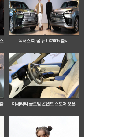
인스
렉서스 디 올 뉴 LX700h 출시
 출
마세라티 글로벌 콘셉트 스토어 오픈