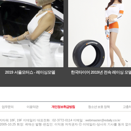
2019 서울모터쇼 - 레이싱모델
한국타이어 2019년 전속 레이싱 모
업무문의
이용약관
개인정보취급방침
청소년 보호 정책
고충처
타워 18F, 19F 이데일리 대표전화 : 02-3772-0114 이메일 :
webmaster@edaily.co.kr
 2005-10.25 회장: 곽재선 발행·편집인: 이익원 저작권자 ⓒ 이데일리-당사의 기사를 동의 