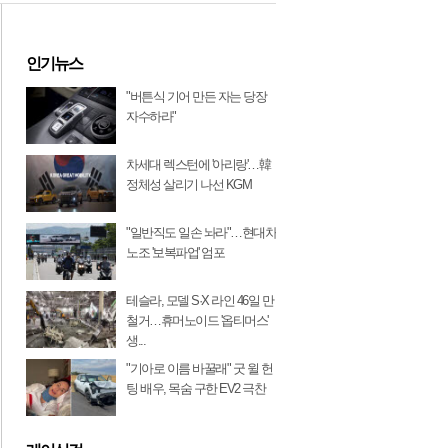
인기뉴스
"버튼식 기어 만든 자는 당장
자수하라"
차세대 렉스턴에 '아리랑'…韓
정체성 살리기 나선 KGM
"일반직도 일손 놔라"…현대차
노조 '보복파업' 엄포
테슬라, 모델 S·X 라인 46일 만
철거…휴머노이드 '옵티머스'
생...
"기아로 이름 바꿀래" 굿 윌 헌
팅 배우, 목숨 구한 EV2 극찬